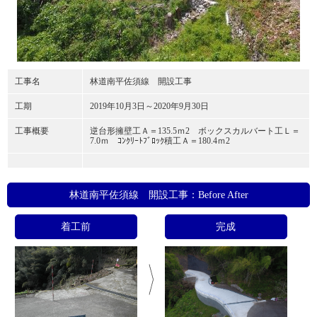
工事名
林道南平佐須線 開設工事
工期
2019年10月3日～2020年9月30日
工事概要
逆台形擁壁工Ａ＝135.5ｍ2 ボックスカルバート工Ｌ＝
7.0ｍ ｺﾝｸﾘｰﾄﾌﾞﾛｯｸ積工Ａ＝180.4ｍ2
林道南平佐須線 開設工事：Before After
着工前
完成